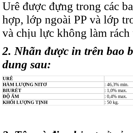
Urê được đựng trong các bao
hợp, lớp ngoài PP và lớp t
và chịu lực không làm rách
2. Nhãn được in trên bao 
dung sau:
URÊ
HÀM LƯỢNG NITƠ
: 46,3% min.
BIURÉT
: 1,0% max.
ĐỘ ẨM
: 0,4% max.
KHỐI LƯỢNG TỊNH
: 50 kg.