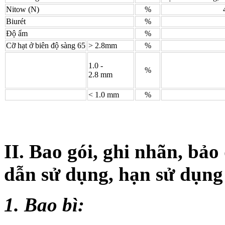
Nitow (N)
%
Biurét
%
Độ ẩm
%
Cỡ hạt ở biên độ sàng 65
> 2.8mm
%
1.0 -
%
2.8 mm
< 1.0 mm
%
II. Bao gói, ghi nhãn, bả
dẫn sử dụng, hạn sử dụng
1. Bao bì: