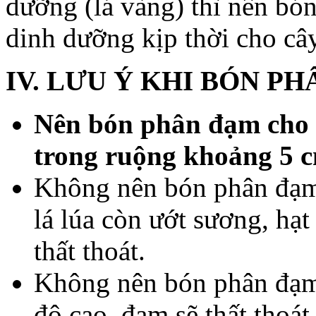
dưỡng (lá vàng) thì nên b
dinh dưỡng kịp thời cho cây
IV. LƯU Ý KHI BÓN P
Nên bón phân đạm cho 
trong ruộng khoảng 5 c
Không nên bón phân đạm 
lá lúa còn ướt sương, hạ
thất thoát.
Không nên bón phân đạm 
độ cao, đạm sẽ thất thoát