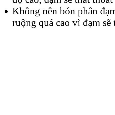
Không nên bón phân đạm
ruộng quá cao vì đạm sẽ th
Công ty cổ phần Phân 
N
Địa chỉ: 151/18 Trần Hoà
Thơ - Mã số
Điện thoại: +84 292 37650
292