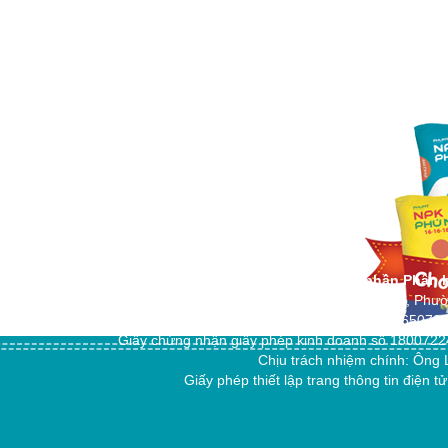
Công ty cổ phần Phân 
Địa chỉ: 151/18 Trần Hoàng Na, Phư
Điện thoại: +84 292 3765079
Giấy chứng nhận giấy phép kinh doanh số 18007224
Chịu trách nhiệm chính: Ô
Giấy phép thiết lập trang thông tin đi