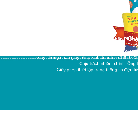
Công ty cổ phần Phân 
Địa chỉ: 151/18 Trần Hoàng Na, Phư
Điện thoại: +84 292 3765079
Giấy chứng nhận giấy phép kinh doanh số 18007224
Chịu trách nhiệm chính: Ô
Giấy phép thiết lập trang thông tin đi