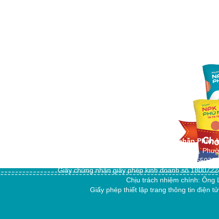
Công ty cổ phần Phân 
Địa chỉ: 151/18 Trần Hoàng Na, Phư
Điện thoại: +84 292 3765079
Giấy chứng nhận giấy phép kinh doanh số 18007224
Chịu trách nhiệm chính: Ô
Giấy phép thiết lập trang thông tin đi