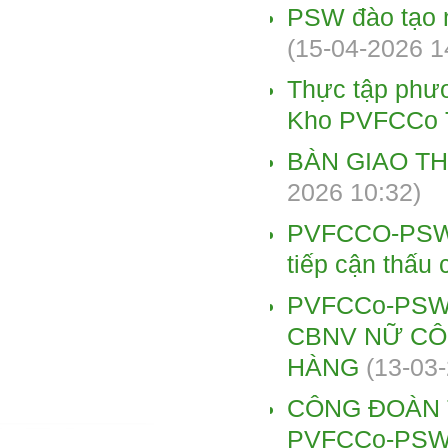
PSW đào tạo n
(15-04-2026 1
Thực tập phư
Kho PVFCCo T
BÀN GIAO T
2026 10:32)
PVFCCO-PSW k
tiếp cận thấu
PVFCCo-PSW
CBNV NỮ CÔ
HÀNG
(13-03
CÔNG ĐOÀN 
PVFCCo-PS