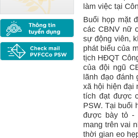
làm việc tại Côn
Buổi họp mặt đ
các CBNV nữ c
sự động viên, k
phát biểu của 
tịch HĐQT Công
của đội ngũ C
lãnh đạo đánh g
xã hội hiện đạ
tích đạt được 
PSW. Tại buổi 
được bày tỏ -
mang trên vai n
thời gian eo h