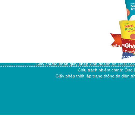
Công ty cổ phần Phân 
Địa chỉ: 151/18 Trần Hoàng Na, Phư
Điện thoại: +84 292 3765079
Giấy chứng nhận giấy phép kinh doanh số 18007224
Chịu trách nhiệm chính: Ô
Giấy phép thiết lập trang thông tin đi