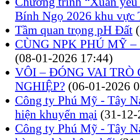
Chương trình “Xuân yêu t
Bính Ngọ 2026 khu vực
Tầm quan trọng pH Đất
CÙNG NPK PHÚ MỸ – 
(08-01-2026 17:44)
VÔI – ĐÓNG VAI TRÒ
NGHIỆP?
(06-01-2026 0
Công ty Phú Mỹ - Tây N
hiện khuyến mại
(31-12-
Công ty Phú Mỹ - Tây N