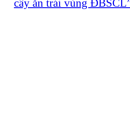
cây ăn trái vùng ĐBSCL
Công ty cổ phần Phân 
N
Địa chỉ: 151/18 Trần Hoà
Thơ - Mã số
Điện thoại: +84 292 37650
292
Giấy chứng nhận giấy ph
ngày 25/01/2016 tại Sở K