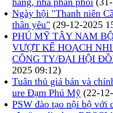
hàng, nhà phân phối
(31
Ngày hội "Thanh niên Cầ
thân yêu"
(29-12-2025 1
PHÚ MỸ TÂY NAM BỘ
VƯỢT KẾ HOẠCH NHI
CÔNG TY/ĐẠI HỘI Đ
2025 09:12)
Tuân thủ giá bán và chí
ure Đạm Phú Mỹ
(22-12
PSW đào tạo nội bộ với 