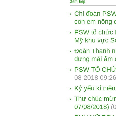
Chi đoàn PSW 
con em nông 
PSW tổ chức 
Mỹ khu vực Só
Đoàn Thanh n
dựng mái ấm 
PSW TỔ CHỨC
08-2018 09:26
Kỷ yếu kỉ niệ
Thư chúc mừng
07/08/2018)
(