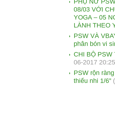
PHỤ NỮ PSW
08/03 VỚI C
YOGA – 05 
LÀNH THEO 
PSW VÀ VBAY 
phân bón vi s
CHI BỘ PSW 
06-2017 20:25
PSW rộn ràng 
thiếu nhi 1/6”