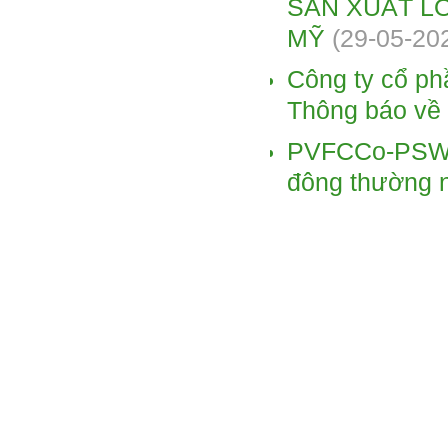
SẢN XUẤT LỚ
MỸ
(29-05-20
Công ty cổ ph
Thông báo về 
PVFCCo-PSW t
đông thường 