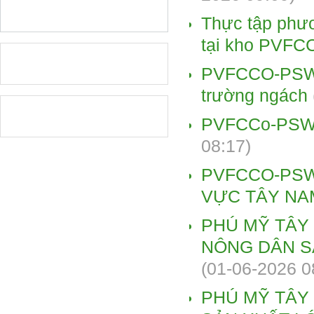
Thực tập phư
tại kho PVFC
PVFCCO-PSW k
trường ngách
PVFCCo-PSW t
08:17)
PVFCCO-PSW
VỰC TÂY NA
PHÚ MỸ TÂY
NÔNG DÂN SẢ
(01-06-2026 0
PHÚ MỸ TÂY