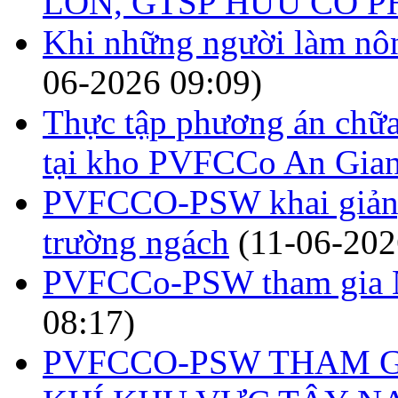
LỚN, GTSP HỮU CƠ 
Khi những người làm nôn
06-2026 09:09)
Thực tập phương án chữa
tại kho PVFCCo An Gia
PVFCCO-PSW khai giảng 
trường ngách
(11-06-202
PVFCCo-PSW tham gia N
08:17)
PVFCCO-PSW THAM G