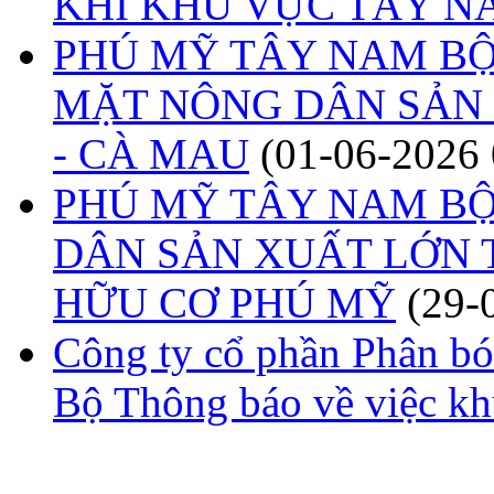
KHÍ KHU VỰC TÂY N
PHÚ MỸ TÂY NAM BỘ
MẶT NÔNG DÂN SẢN 
- CÀ MAU
(01-06-2026 
PHÚ MỸ TÂY NAM BỘ
DÂN SẢN XUẤT LỚN T
HỮU CƠ PHÚ MỸ
(29-
Công ty cổ phần Phân b
Bộ Thông báo về việc k
Công ty cổ phần Phân 